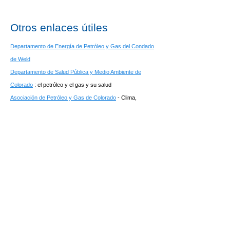
Otros enlaces útiles
Departamento de Energía de Petróleo y Gas del Condado
de Weld
Departamento de Salud Pública y Medio Ambiente de
Colorado
: el petróleo y el gas y su salud
Asociación de Petróleo y Gas de Colorado
- Clima,
Emisiones, Ozono
Coloradeanos por el desarrollo energético responsable
© Occidental Petroleum Corporation |
Condiciones de uso
|
Política de
privacidad